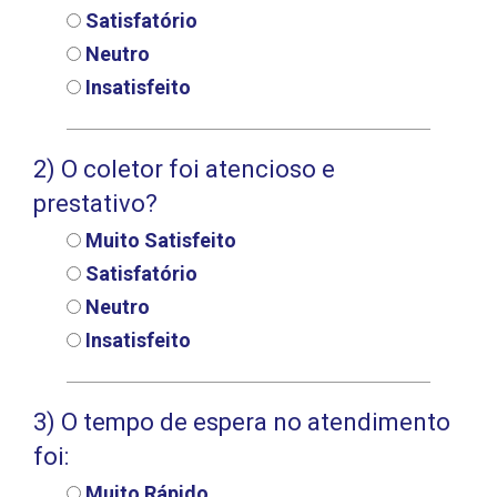
Dúvidas
Satisfatório
Orientações sobre Coletas
Neutro
Coleta em Domicílio
Insatisfeito
DNA
Sexagem Fetal
2) O coletor foi atencioso e
Teste do Pezinho
prestativo?
Interpretação e Coletas
Muito Satisfeito
Labkids
Satisfatório
Convênios
Neutro
Insatisfeito
Trabalhe Conosco
3) O tempo de espera no atendimento
foi:
Muito Rápido