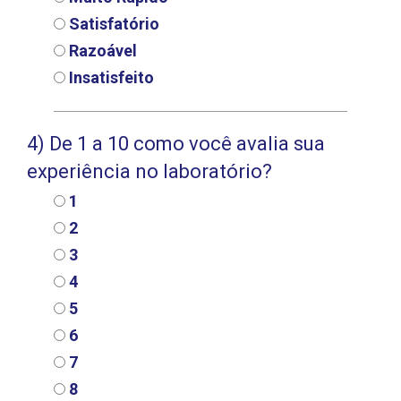
Satisfatório
Razoável
Insatisfeito
4) De 1 a 10 como você avalia sua
experiência no laboratório?
1
2
3
4
5
6
7
8