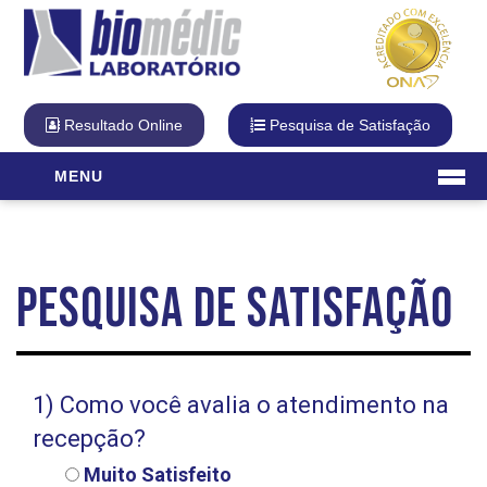
Resultado Online
Pesquisa de Satisfação
MENU
Laboratório
O Laboratório
Pesquisa de Satisfação
Diferencial Biomédic
Qualidade
Cartão Fidelidade
Visita Virtual
1) Como você avalia o atendimento na
Unidades
recepção?
Exames
Muito Satisfeito